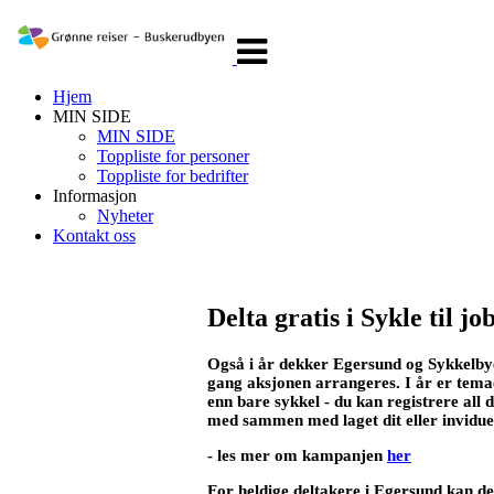
Veksle
navigasjon
Hjem
MIN SIDE
MIN SIDE
Toppliste for personer
Toppliste for bedrifter
Informasjon
Nyheter
Kontakt oss
Delta gratis i Sykle til j
Også i år dekker Egersund og Sykkelbyen 
gang aksjonen arrangeres. I år er temaet
enn bare sykkel - du kan registrere all d
med sammen med laget dit eller inviduelt
- les mer om kampanjen
her
For heldige deltakere i Egersund kan der