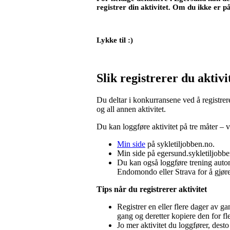
registrer din aktivitet. Om du ikke er p
Lykke til :)
Slik registrerer du aktivi
Du deltar i konkurransene ved å registre
og all annen aktivitet.
Du kan loggføre aktivitet på tre måter – 
Min side
på sykletiljobben.no.
Min side på egersund.sykletiljobb
Du kan også loggføre trening autom
Endomondo eller Strava for å gjøre
Tips når du registrerer aktivitet
Registrer en eller flere dager av g
gang og deretter kopiere den for fl
Jo mer aktivitet du loggfører, desto