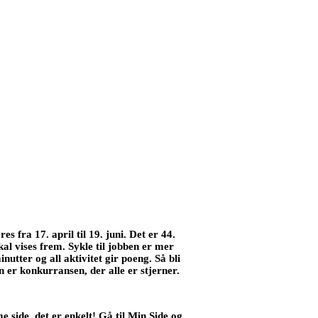
 fra 17. april til 19. juni. Det er 44.
al vises frem. Sykle til jobben er mer
nutter og all aktivitet gir poeng. Så bli
n er konkurransen, der alle er stjerner.
 side, det er enkelt! Gå til Min Side og