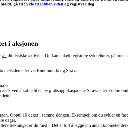
åmeldt, gå til
Sykle til jobben siden
og registrer deg.
tet i aksjonen
re
all
din fysiske aktivitet. Du kan enkelt registrere sykkelturer, gåturer, s
via nettsiden eller via Endomondo og Strava:
en.no
atisk ved å koble til en av gratisapplikasjonene Strava eller Endomond
 dette.
angen. Opptil 10 dager i samme slengen. Eksempel: om du sykler en fast r
ere dager.
 flere trekninger er du med i. Det er lurt å legge inn antall kilometer der