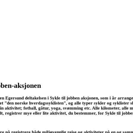
obben-aksjonen
Egersund deltakelsen i Sykle til jobben aksjonen, som i år arrangeres
 "den norske hverdagssyklisten", og alle typer sykler og syklister sk
in aktivitet; fotball, gåtur, yoga, svømming etc. Alle kilometer, alle mi
, registrer mye eller lite aktivitet, du bestemmer, for Sykle til jobbe
e nå registrere både miljøvennlig reise og aktiviteter på en og samme